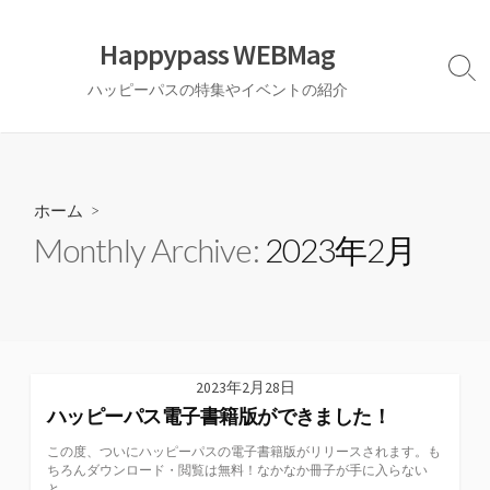
コ
ン
Happypass WEBMag
テ
検
ハッピーパスの特集やイベントの紹介
ン
索
切
ツ
り
へ
替
ス
え
キ
ホーム
>
ッ
Monthly Archive:
2023年2月
プ
2023年2月28日
ハッピーパス電子書籍版ができました！
この度、ついにハッピーパスの電子書籍版がリリースされます。も
ちろんダウンロード・閲覧は無料！なかなか冊子が手に入らない
と...